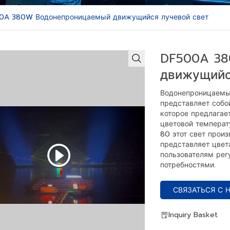
0A 380W Водонепроницаемый движущийся лучевой свет
DF500A 38
движущийс
Водонепроницаемы
представляет собо
которое предлагае
цветовой температ
80 этот свет произ
представляет цвета
пользователям регу
потребностями.
СВЯЗАТЬСЯ С 
Inquiry Basket