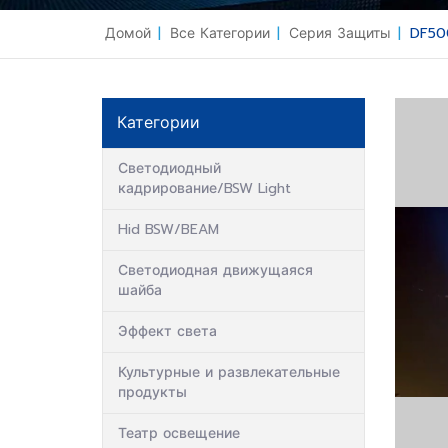
Домой
|
Все Категории
|
Серия Защиты
|
DF50
Категории
Светодиодный
кадрирование/BSW Light
Hid BSW/BEAM
Светодиодная движущаяся
шайба
Эффект света
Культурные и развлекательные
продукты
Театр освещение